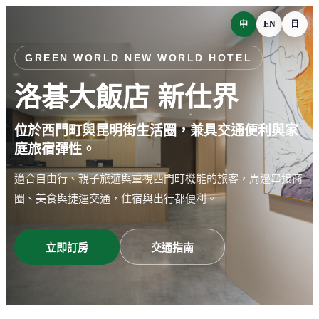
中
EN
日
GREEN WORLD NEW WORLD HOTEL
洛碁大飯店 新仕界
位於西門町與昆明街生活圈，兼具交通便利與家
庭旅宿彈性。
適合自由行、親子旅遊與重視西門町機能的旅客，周邊串接商
圈、美食與捷運交通，住宿與出行都便利。
立即訂房
交通指南