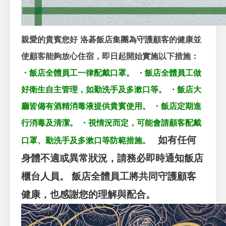
親愛的貴賓您好
洛碁飯店集團為守護顧客的健康並
使顧客能夠放心住宿，即日起開始實施以下措施：
・飯店全體員工一律配戴口罩。
・飯店全體員工做
好衛生自主管理，如勤洗手及多漱口等。
・飯店大
廳皆備有酒精消毒液提供貴賓使用。
・飯店定期進
行消毒及清潔。
・視情況而定，可能會請顧客配戴
如有任何
口罩、勤洗手及多漱口等防範措施。
身體不適或異常狀況，請務必即時通知飯店
櫃台人員。
飯店全體員工將共同守護顧客
健康，也感謝您的理解與配合。